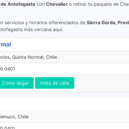
a de Antofagasta
con
Chevalier
o retirar tu paquete de Che
 servicios y horarios diferenciados de
Sierra Gorda, Prov
Antofagasta más cercana aquí.
rmal
acios, Quinta Normal, Chile
0 0401
Cómo llegar
Vista de calle
emuco, Chile
0 0401