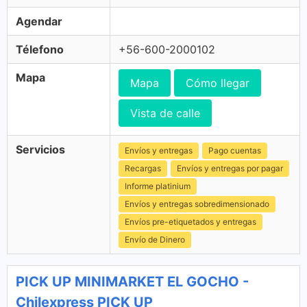
Agendar
Télefono
+56-600-2000102
Mapa
Mapa
Cómo llegar
Vista de calle
Servicios
Envíos y entregas
Pago cuentas
Recargas
Envíos y entregas por pagar
Informe platinium
Envíos y entregas sobredimensionado
Envíos pre-etiquetados y entregas
Envío de Dinero
PICK UP MINIMARKET EL GOCHO -
Chilexpress PICK UP