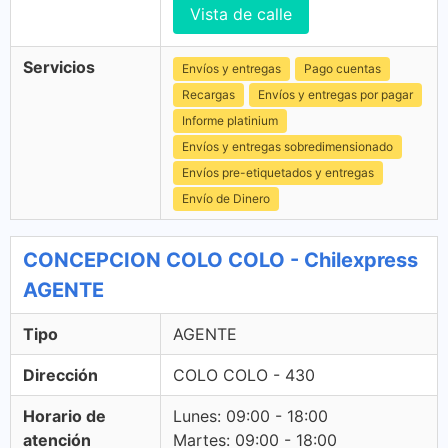
Vista de calle
Servicios
Envíos y entregas
Pago cuentas
Recargas
Envíos y entregas por pagar
Informe platinium
Envíos y entregas sobredimensionado
Envíos pre-etiquetados y entregas
Envío de Dinero
CONCEPCION COLO COLO - Chilexpress
AGENTE
Tipo
AGENTE
Dirección
COLO COLO - 430
Horario de
Lunes: 09:00 - 18:00
atención
Martes: 09:00 - 18:00