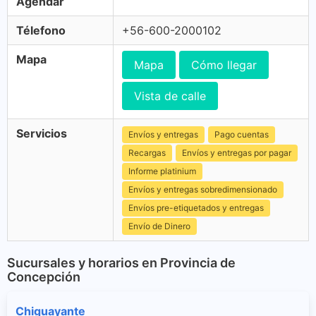
Agendar
Télefono
+56-600-2000102
Mapa
Mapa
Cómo llegar
Vista de calle
Servicios
Envíos y entregas
Pago cuentas
Recargas
Envíos y entregas por pagar
Informe platinium
Envíos y entregas sobredimensionado
Envíos pre-etiquetados y entregas
Envío de Dinero
Sucursales y horarios en Provincia de
Concepción
Chiguayante