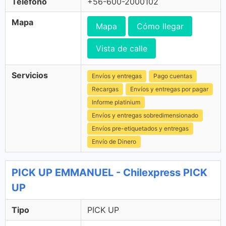
Télefono
+56-600-2000102
Mapa
Mapa
Cómo llegar
Vista de calle
Servicios
Envíos y entregas
Pago cuentas
Recargas
Envíos y entregas por pagar
Informe platinium
Envíos y entregas sobredimensionado
Envíos pre-etiquetados y entregas
Envío de Dinero
PICK UP EMMANUEL - Chilexpress PICK
UP
Tipo
PICK UP