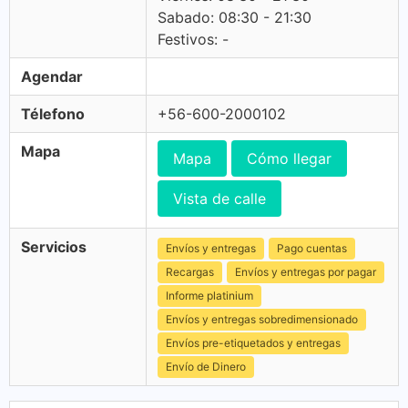
Sabado: 08:30 - 21:30
Festivos: -
Agendar
Télefono
+56-600-2000102
Mapa
Mapa
Cómo llegar
Vista de calle
Servicios
Envíos y entregas
Pago cuentas
Recargas
Envíos y entregas por pagar
Informe platinium
Envíos y entregas sobredimensionado
Envíos pre-etiquetados y entregas
Envío de Dinero