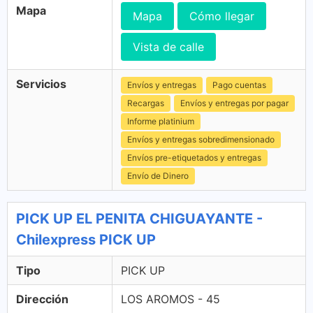
Mapa
Mapa
Cómo llegar
Vista de calle
Servicios
Envíos y entregas
Pago cuentas
Recargas
Envíos y entregas por pagar
Informe platinium
Envíos y entregas sobredimensionado
Envíos pre-etiquetados y entregas
Envío de Dinero
PICK UP EL PENITA CHIGUAYANTE -
Chilexpress PICK UP
Tipo
PICK UP
Dirección
LOS AROMOS - 45