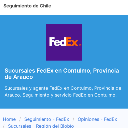
Seguimiento de Chile
Sucursales FedEx en Contulmo, Provincia
de Arauco
Sucursales y agente FedEx en Contulmo, Provincia de
Arauco. Seguimiento y servicio FedEx en Contulmo.
Home
Seguimiento - FedEx
Opiniones - FedEx
Sucursales - Región del Biobío