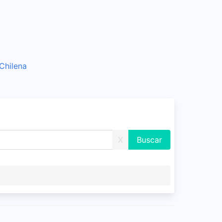
Chilena
X