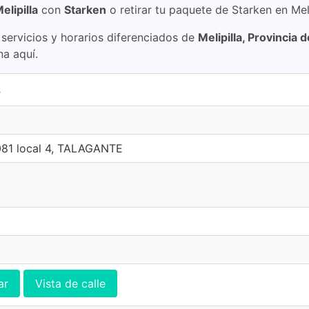
elipilla
con
Starken
o retirar tu paquete de Starken en Melip
ervicios y horarios diferenciados de
Melipilla, Provincia d
na aquí.
s
081 local 4, TALAGANTE
ar
Vista de calle