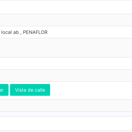
, local ab , PENAFLOR
ar
Vista de calle