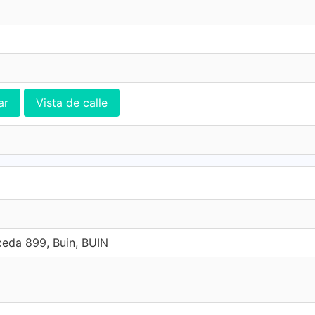
ar
Vista de calle
eda 899, Buin, BUIN