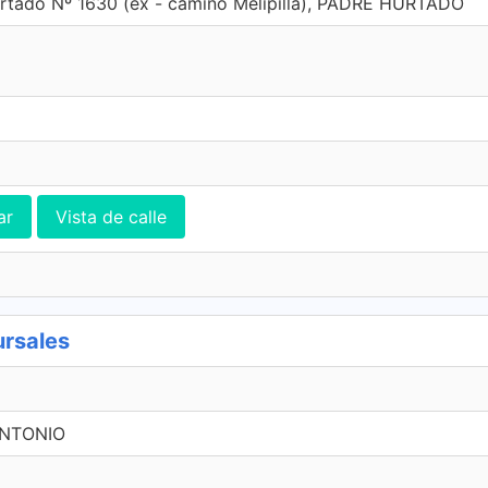
rtado Nº 1630 (ex - camino Melipilla), PADRE HURTADO
ar
Vista de calle
ursales
 ANTONIO