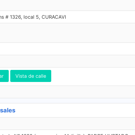
s # 1326, local 5, CURACAVI
ar
Vista de calle
sales