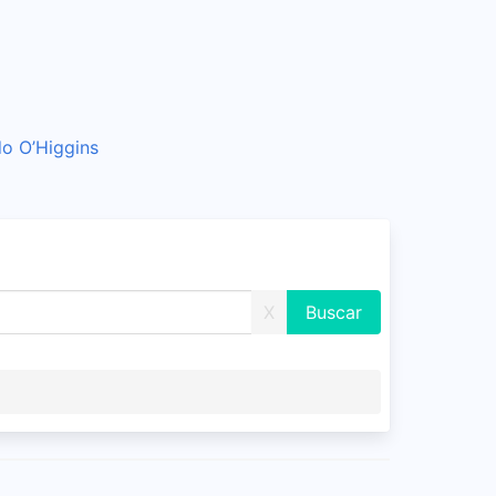
do O’Higgins
X