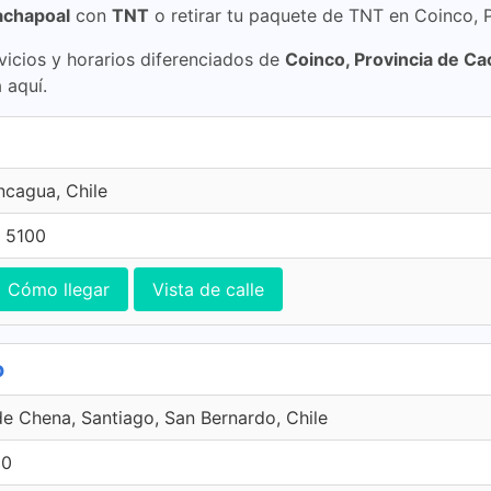
achapoal
con
TNT
o retirar tu paquete de TNT en Coinco, 
icios y horarios diferenciados de
Coinco, Provincia de Ca
 aquí.
ncagua, Chile
 5100
Cómo llegar
Vista de calle
o
de Chena, Santiago, San Bernardo, Chile
00