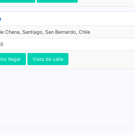
o
de Chena, Santiago, San Bernardo, Chile
00
mo llegar
Vista de calle