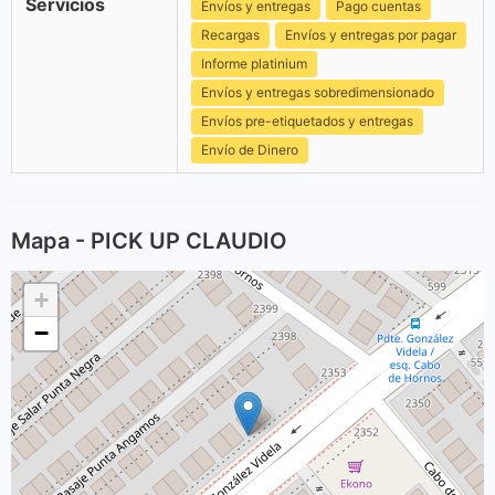
Servicios
Envíos y entregas
Pago cuentas
Recargas
Envíos y entregas por pagar
Informe platinium
Envíos y entregas sobredimensionado
Envíos pre-etiquetados y entregas
Envío de Dinero
Mapa - PICK UP CLAUDIO
+
−