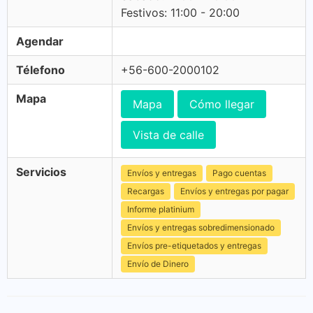
Festivos: 11:00 - 20:00
Agendar
Télefono
+56-600-2000102
Mapa
Mapa
Cómo llegar
Vista de calle
Servicios
Envíos y entregas
Pago cuentas
Recargas
Envíos y entregas por pagar
Informe platinium
Envíos y entregas sobredimensionado
Envíos pre-etiquetados y entregas
Envío de Dinero