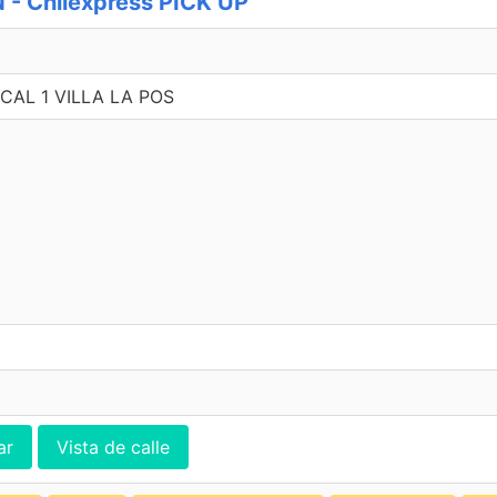
 Chilexpress PICK UP
CAL 1 VILLA LA POS
ar
Vista de calle