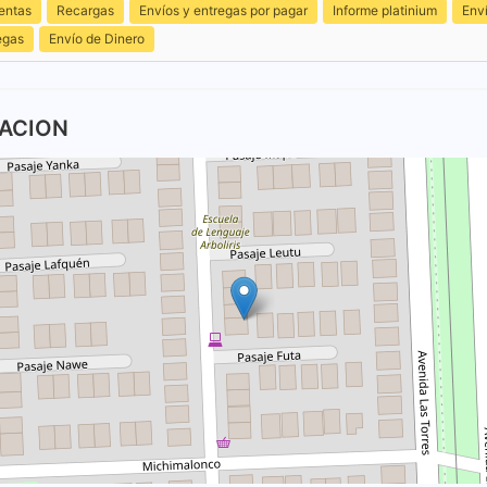
entas
Recargas
Envíos y entregas por pagar
Informe platinium
Env
egas
Envío de Dinero
TACION