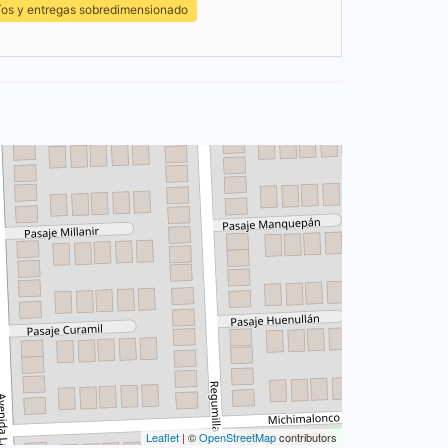
íos y entregas sobredimensionado
Leaflet
| ©
OpenStreetMap
contributors