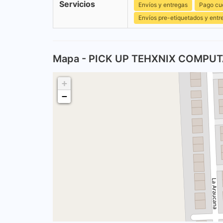
Servicios
Envíos y entregas
Pago cu
Envíos pre-etiquetados y entr
Mapa - PICK UP TEHXNIX COMPU
+
−