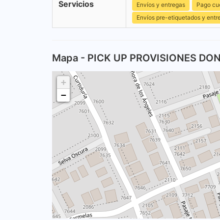
Servicios
Envíos y entregas
Pago cu
Envíos pre-etiquetados y entr
Mapa - PICK UP PROVISIONES DO
+
−