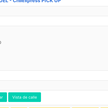
L - Chilexpress PICK UP
0
ar
Vista de calle