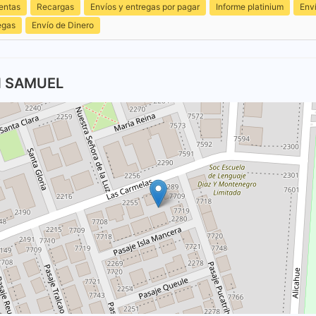
entas
Recargas
Envíos y entregas por pagar
Informe platinium
Env
egas
Envío de Dinero
N SAMUEL