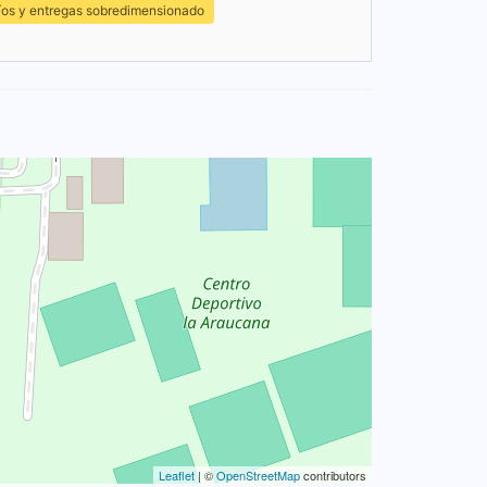
íos y entregas sobredimensionado
Leaflet
| ©
OpenStreetMap
contributors