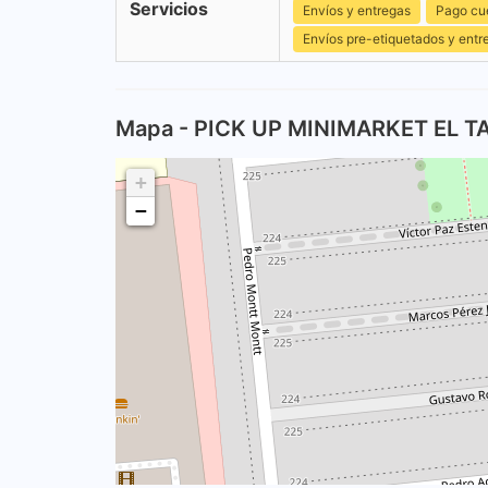
Servicios
Envíos y entregas
Pago cu
Envíos pre-etiquetados y entr
Mapa - PICK UP MINIMARKET EL 
+
−