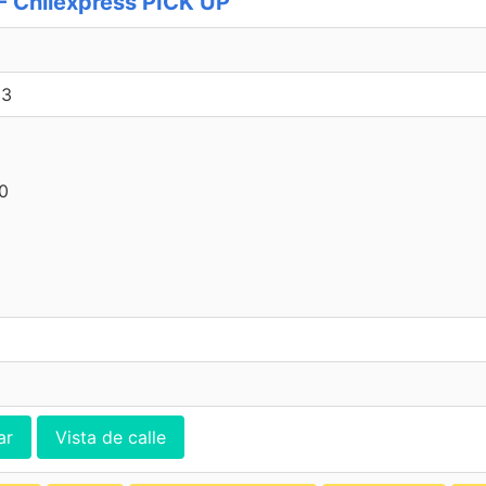
 Chilexpress PICK UP
23
00
ar
Vista de calle