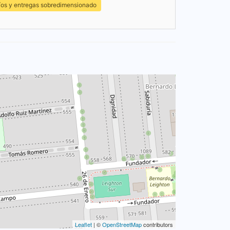
íos y entregas sobredimensionado
Leaflet
| ©
OpenStreetMap
contributors