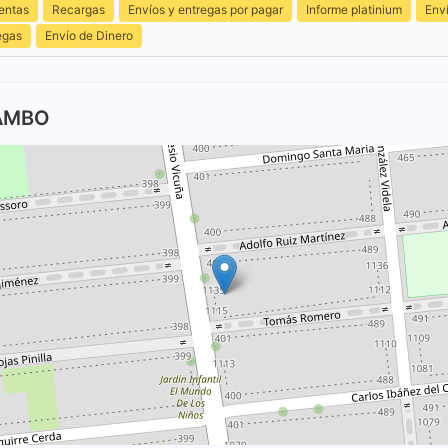
entas
Recargas
Envíos y entregas por pagar
Informe platinium
Env
egas
Envío de Dinero
TAMBO