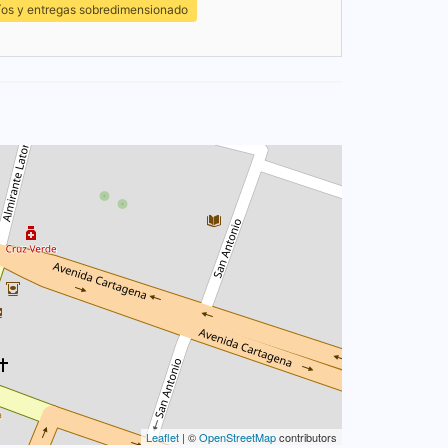
íos y entregas sobredimensionado
Leaflet
| ©
OpenStreetMap
contributors