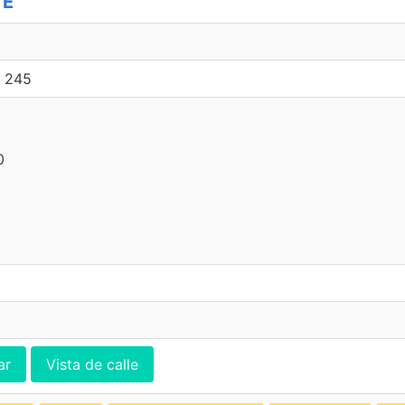
TE
 245
0
ar
Vista de calle