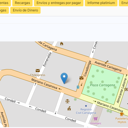
entas
Recargas
Envíos y entregas por pagar
Informe platinium
Env
egas
Envío de Dinero