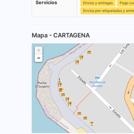
Servicios
Envíos y entregas
Pago cu
Envíos pre-etiquetados y entr
Mapa - CARTAGENA
+
−