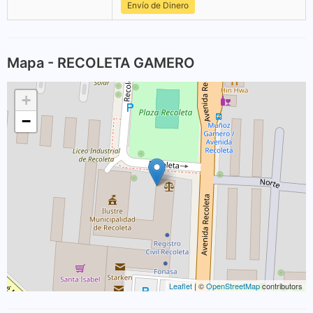
Envío de Dinero
Mapa - RECOLETA GAMERO
+
−
Leaflet
| ©
OpenStreetMap
contributors