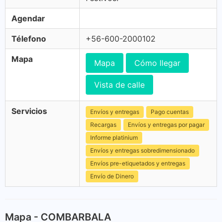
Agendar
Télefono
+56-600-2000102
Mapa
Mapa
Cómo llegar
Vista de calle
Servicios
Envíos y entregas
Pago cuentas
Recargas
Envíos y entregas por pagar
Informe platinium
Envíos y entregas sobredimensionado
Envíos pre-etiquetados y entregas
Envío de Dinero
Mapa - COMBARBALA