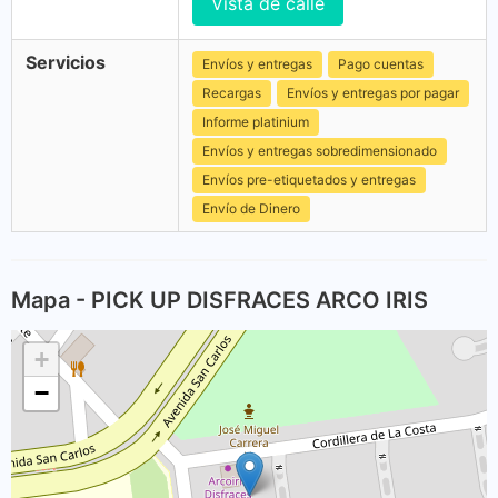
Vista de calle
Servicios
Envíos y entregas
Pago cuentas
Recargas
Envíos y entregas por pagar
Informe platinium
Envíos y entregas sobredimensionado
Envíos pre-etiquetados y entregas
Envío de Dinero
Mapa - PICK UP DISFRACES ARCO IRIS
+
−