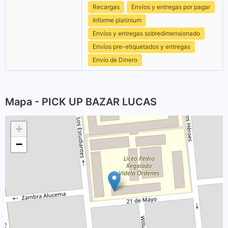
Recargas
Envíos y entregas por pagar
Informe platinium
Envíos y entregas sobredimensionado
Envíos pre-etiquetados y entregas
Envío de Dinero
Mapa - PICK UP BAZAR LUCAS
+
−