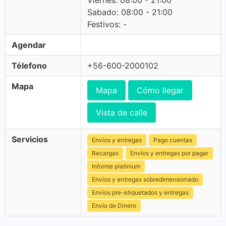
Viernes: 08:00 - 21:00
Sabado: 08:00 - 21:00
Festivos: -
Agendar
Télefono
+56-600-2000102
Mapa
Mapa
Cómo llegar
Vista de calle
Servicios
Envíos y entregas
Pago cuentas
Recargas
Envíos y entregas por pagar
Informe platinium
Envíos y entregas sobredimensionado
Envíos pre-etiquetados y entregas
Envío de Dinero