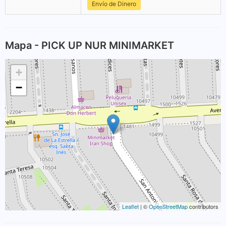
Envío de Dinero
Mapa - PICK UP NUR MINIMARKET
+
−
Leaflet
| ©
OpenStreetMap
contributors