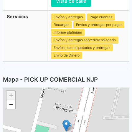
Vista de calle
Servicios
Envíos y entregas
Pago cuentas
Recargas
Envíos y entregas por pagar
Informe platinium
Envíos y entregas sobredimensionado
Envíos pre-etiquetados y entregas
Envío de Dinero
Mapa - PICK UP COMERCIAL NJP
+
−