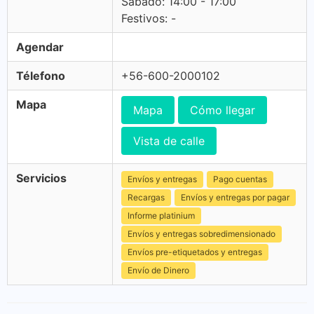
Sabado: 14:00 - 17:00
Festivos: -
Agendar
Télefono
+56-600-2000102
Mapa
Mapa
Cómo llegar
Vista de calle
Servicios
Envíos y entregas
Pago cuentas
Recargas
Envíos y entregas por pagar
Informe platinium
Envíos y entregas sobredimensionado
Envíos pre-etiquetados y entregas
Envío de Dinero