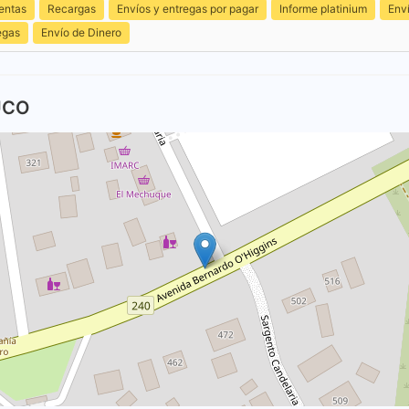
entas
Recargas
Envíos y entregas por pagar
Informe platinium
Env
egas
Envío de Dinero
UCO