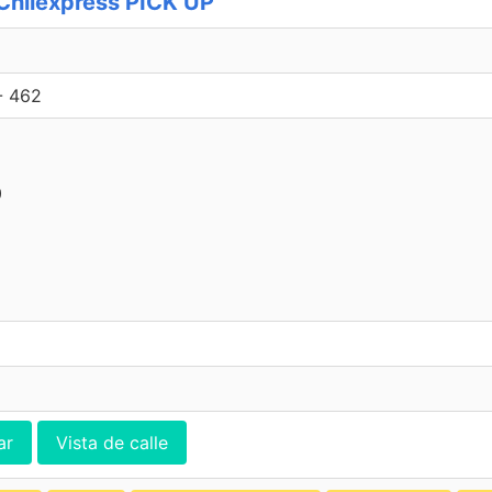
hilexpress PICK UP
- 462
0
ar
Vista de calle