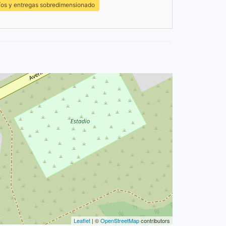
íos y entregas sobredimensionado
Leaflet
| ©
OpenStreetMap
contributors