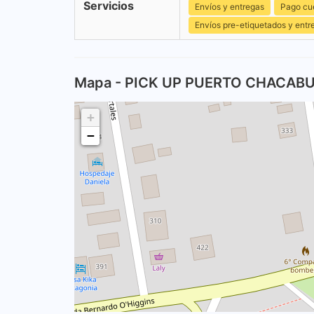
Servicios
Envíos y entregas
Pago cu
Envíos pre-etiquetados y entr
Mapa - PICK UP PUERTO CHACAB
+
−