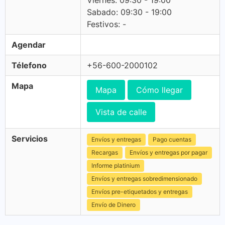
Viernes: 09:30 - 19:00
Sabado: 09:30 - 19:00
Festivos: -
Agendar
Télefono
+56-600-2000102
Mapa
Mapa
Cómo llegar
Vista de calle
Servicios
Envíos y entregas
Pago cuentas
Recargas
Envíos y entregas por pagar
Informe platinium
Envíos y entregas sobredimensionado
Envíos pre-etiquetados y entregas
Envío de Dinero