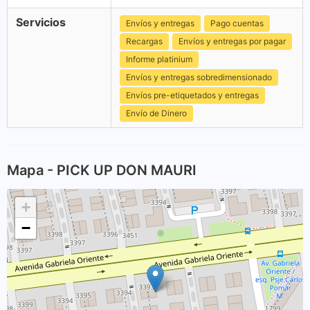
Servicios
Envíos y entregas
Pago cuentas
Recargas
Envíos y entregas por pagar
Informe platinium
Envíos y entregas sobredimensionado
Envíos pre-etiquetados y entregas
Envío de Dinero
Mapa - PICK UP DON MAURI
+
−