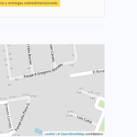
íos y entregas sobredimensionado
Leaflet
| ©
OpenStreetMap
contributors