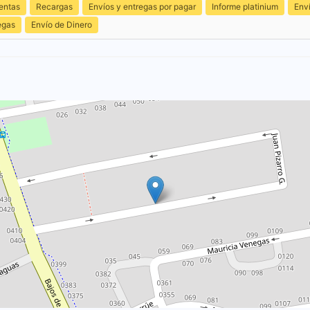
entas
Recargas
Envíos y entregas por pagar
Informe platinium
Env
egas
Envío de Dinero