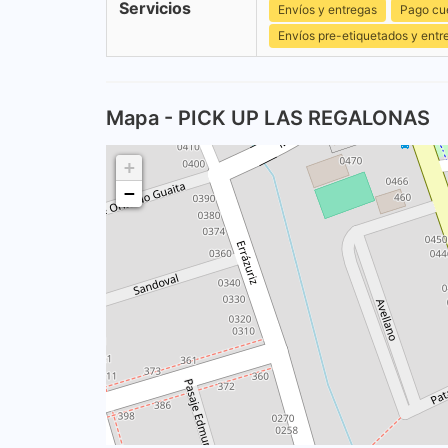
Servicios
Envíos y entregas
Pago cu
Envíos pre-etiquetados y entr
Mapa - PICK UP LAS REGALONAS
+
−