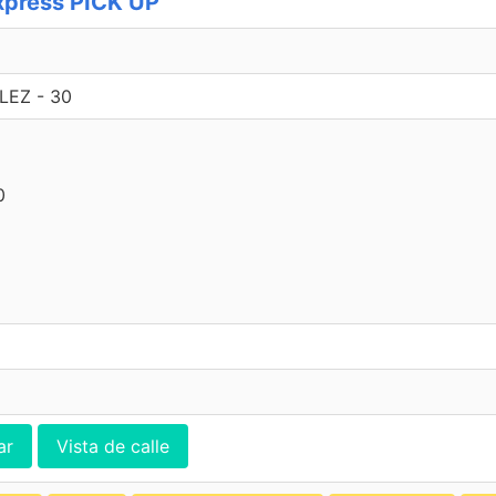
xpress PICK UP
EZ - 30
0
ar
Vista de calle