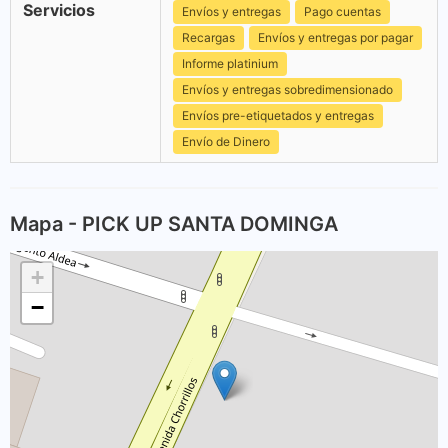
Servicios
Envíos y entregas
Pago cuentas
Recargas
Envíos y entregas por pagar
Informe platinium
Envíos y entregas sobredimensionado
Envíos pre-etiquetados y entregas
Envío de Dinero
Mapa - PICK UP SANTA DOMINGA
+
−