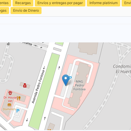
entas
Recargas
Envíos y entregas por pagar
Informe platinium
Env
egas
Envío de Dinero