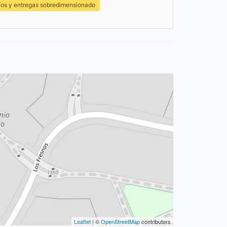
íos y entregas sobredimensionado
Leaflet
| ©
OpenStreetMap
contributors