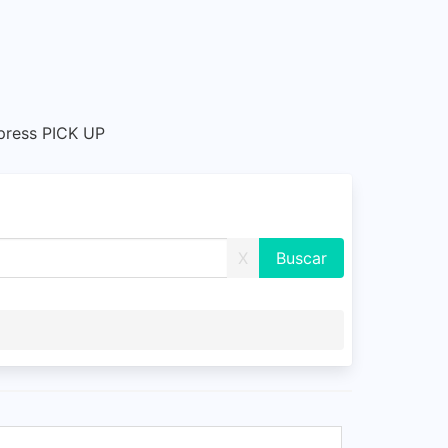
ress PICK UP
X