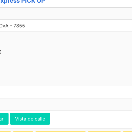
xpress PICK UP
OVA - 7855
0
ar
Vista de calle