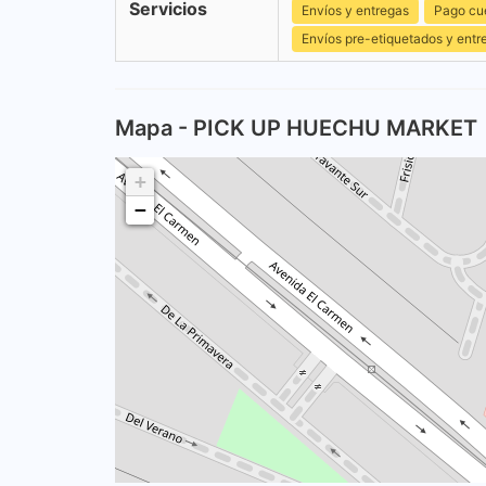
Servicios
Envíos y entregas
Pago cu
Envíos pre-etiquetados y entr
Mapa - PICK UP HUECHU MARKET
+
−