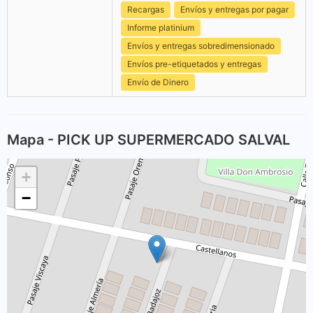
Recargas
Envíos y entregas por pagar
Informe platinium
Envíos y entregas sobredimensionado
Envíos pre-etiquetados y entregas
Envío de Dinero
Mapa - PICK UP SUPERMERCADO SALVAL
+
−