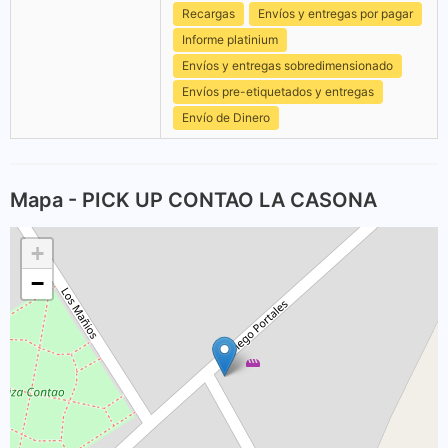
Recargas
Envíos y entregas por pagar
Informe platinium
Envíos y entregas sobredimensionado
Envíos pre-etiquetados y entregas
Envío de Dinero
Mapa - PICK UP CONTAO LA CASONA
+
−