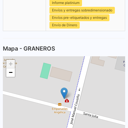
Informe platinium
Envíos y entregas sobredimensionado
Envíos pre-etiquetados y entregas
Envío de Dinero
Mapa - GRANEROS
+
−