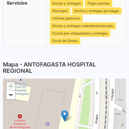
Servicios
Envíos y entregas
Pago cuentas
Recargas
Envíos y entregas por pagar
Informe platinium
Envíos y entregas sobredimensionado
Envíos pre-etiquetados y entregas
Envío de Dinero
Mapa - ANTOFAGASTA HOSPITAL
REGIONAL
+
−