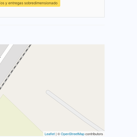
íos y entregas sobredimensionado
Leaflet
| ©
OpenStreetMap
contributors