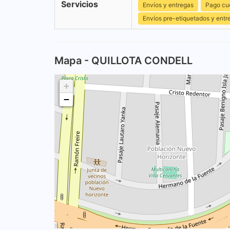
Servicios
Envíos y entregas
Pago cu
Envíos pre-etiquetados y entr
Mapa - QUILLOTA CONDELL
+
−