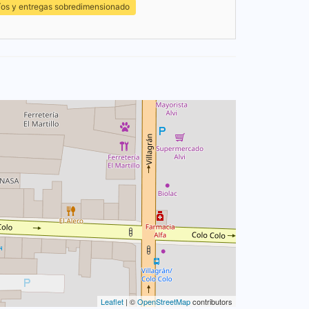
íos y entregas sobredimensionado
Leaflet
| ©
OpenStreetMap
contributors