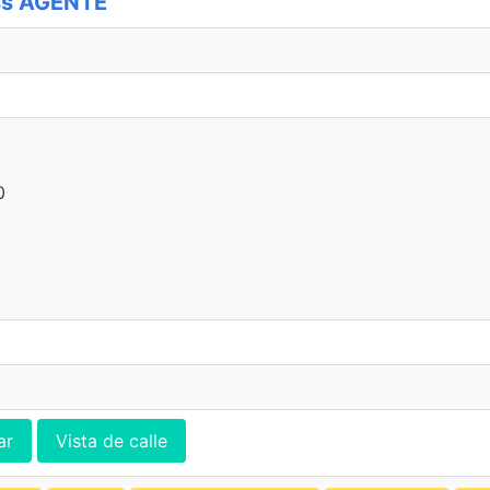
ss AGENTE
0
ar
Vista de calle