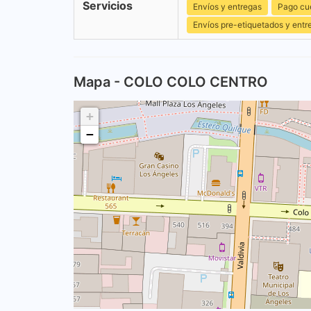
Servicios
Envíos y entregas
Pago cu
Envíos pre-etiquetados y entr
Mapa - COLO COLO CENTRO
+
−