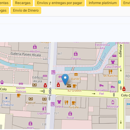
entas
Recargas
Envíos y entregas por pagar
Informe platinium
Env
egas
Envío de Dinero