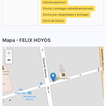
Informe platinium
Envíos y entregas sobredimensionado
Envíos pre-etiquetados y entregas
Envío de Dinero
Mapa - FELIX HOYOS
+
−