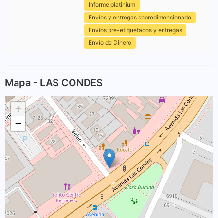
Informe platinium
Envíos y entregas sobredimensionado
Envíos pre-etiquetados y entregas
Envío de Dinero
Mapa - LAS CONDES
+
−