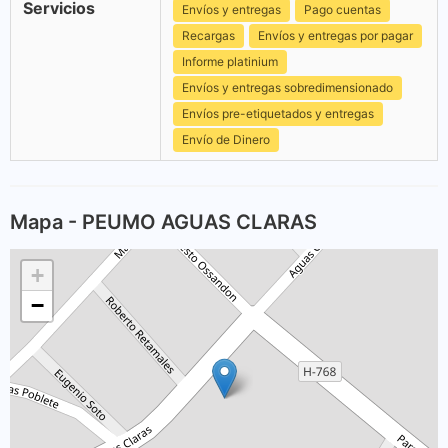
Servicios
Envíos y entregas
Pago cuentas
Recargas
Envíos y entregas por pagar
Informe platinium
Envíos y entregas sobredimensionado
Envíos pre-etiquetados y entregas
Envío de Dinero
Mapa - PEUMO AGUAS CLARAS
+
−