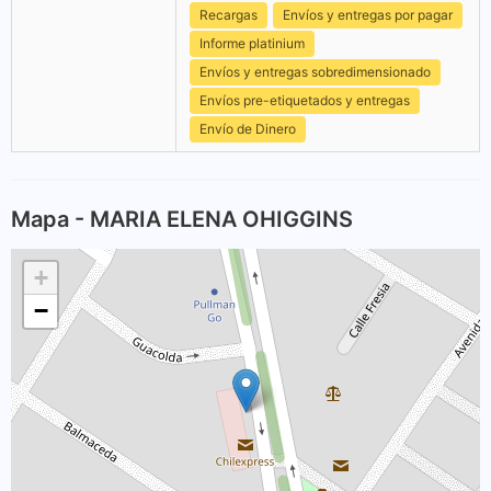
Recargas
Envíos y entregas por pagar
Informe platinium
Envíos y entregas sobredimensionado
Envíos pre-etiquetados y entregas
Envío de Dinero
Mapa - MARIA ELENA OHIGGINS
+
−