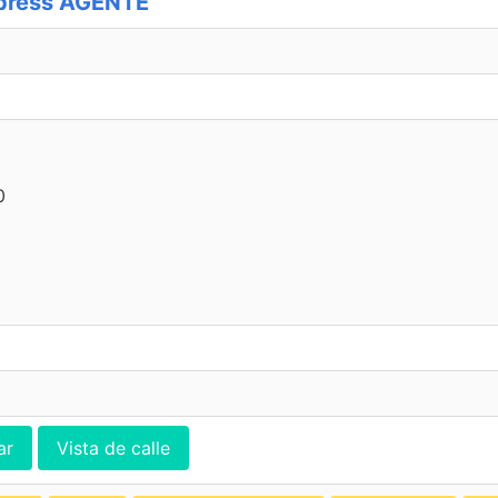
press AGENTE
0
ar
Vista de calle