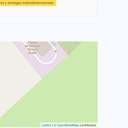
íos y entregas sobredimensionado
Leaflet
| ©
OpenStreetMap
contributors