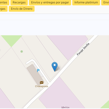
entas
Recargas
Envíos y entregas por pagar
Informe platinium
Env
egas
Envío de Dinero