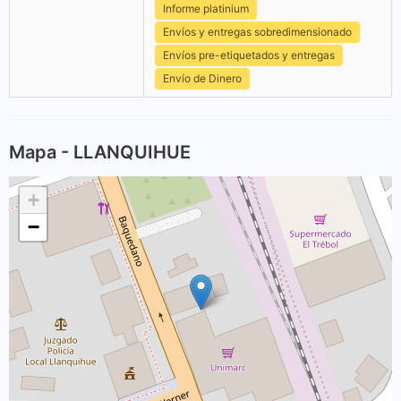
Informe platinium
Envíos y entregas sobredimensionado
Envíos pre-etiquetados y entregas
Envío de Dinero
Mapa - LLANQUIHUE
+
−