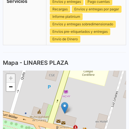
Servicios
Envíos y entregas
Pago cuentas
Recargas
Envíos y entregas por pagar
Informe platinium
Envíos y entregas sobredimensionado
Envíos pre-etiquetados y entregas
Envío de Dinero
Mapa - LINARES PLAZA
+
−