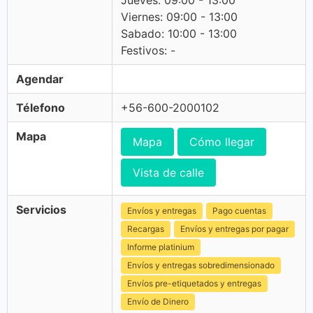
Jueves: 09:00 - 13:00
Viernes: 09:00 - 13:00
Sabado: 10:00 - 13:00
Festivos: -
Agendar
Télefono
+56-600-2000102
Mapa
Mapa
Cómo llegar
Vista de calle
Servicios
Envíos y entregas
Pago cuentas
Recargas
Envíos y entregas por pagar
Informe platinium
Envíos y entregas sobredimensionado
Envíos pre-etiquetados y entregas
Envío de Dinero