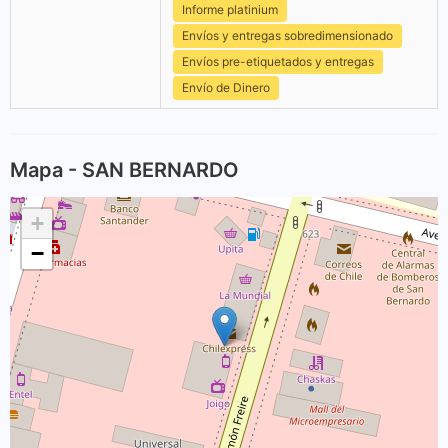
Informe platinium
Envíos y entregas sobredimensionado
Envíos pre-etiquetados y entregas
Envío de Dinero
Mapa - SAN BERNARDO
+
−