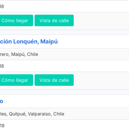
18
Cómo llegar
Vista de calle
ución Lonquén, Maipú
ero, Maipú, Chile
18
Cómo llegar
Vista de calle
so
es, Quilpué, Valparaiso, Chile
18