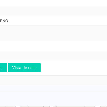
UENO
ar
Vista de calle