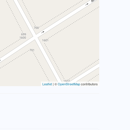
Leaflet
| ©
OpenStreetMap
contributors