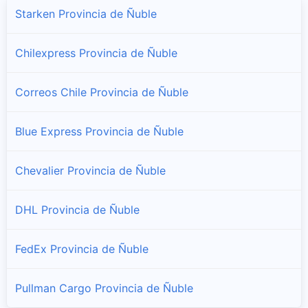
Sucursales y horarios TNT en Coelemu
Starken Provincia de Ñuble
Coihueco
Chilexpress Provincia de Ñuble
Sucursales y horarios TNT en Coihueco
Correos Chile Provincia de Ñuble
El Carmen
Sucursales y horarios TNT en El Carmen
Blue Express Provincia de Ñuble
Ninhue
Chevalier Provincia de Ñuble
Sucursales y horarios TNT en Ninhue
DHL Provincia de Ñuble
Niquén
Sucursales y horarios TNT en Niquén
FedEx Provincia de Ñuble
Pemuco
Sucursales y horarios TNT en Pemuco
Pullman Cargo Provincia de Ñuble