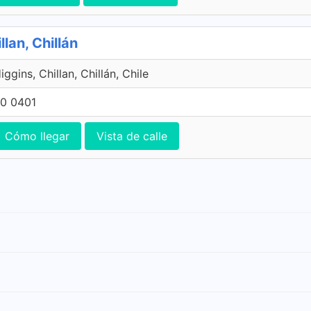
lan, Chillán
ggins, Chillan, Chillán, Chile
0 0401
Cómo llegar
Vista de calle