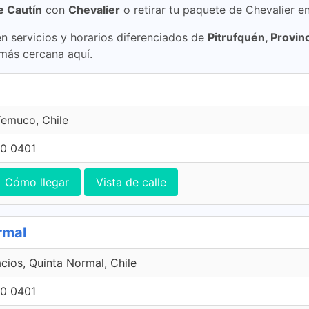
e Cautín
con
Chevalier
o retirar tu paquete de Chevalier en
 servicios y horarios diferenciados de
Pitrufquén, Provin
 más cercana aquí.
emuco, Chile
0 0401
Cómo llegar
Vista de calle
rmal
acios, Quinta Normal, Chile
0 0401