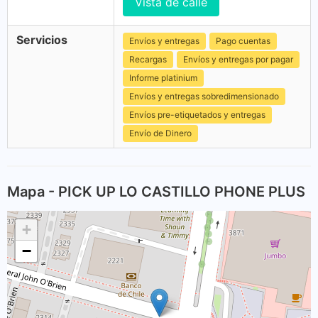
Vista de calle
Servicios
Envíos y entregas
Pago cuentas
Recargas
Envíos y entregas por pagar
Informe platinium
Envíos y entregas sobredimensionado
Envíos pre-etiquetados y entregas
Envío de Dinero
Mapa - PICK UP LO CASTILLO PHONE PLUS
+
−