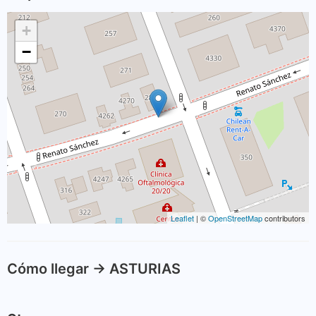
+
−
Leaflet
| ©
OpenStreetMap
contributors
Cómo llegar -> ASTURIAS