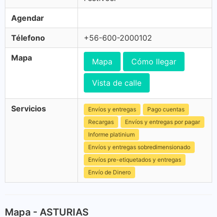
Agendar
Télefono
+56-600-2000102
Mapa
Mapa
Cómo llegar
Vista de calle
Servicios
Envíos y entregas
Pago cuentas
Recargas
Envíos y entregas por pagar
Informe platinium
Envíos y entregas sobredimensionado
Envíos pre-etiquetados y entregas
Envío de Dinero
Mapa - ASTURIAS