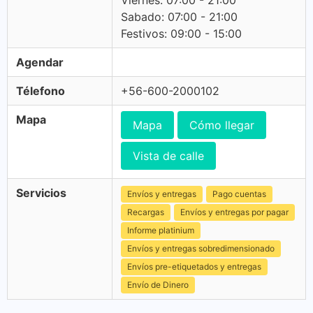
Viernes: 07:00 - 21:00
Sabado: 07:00 - 21:00
Festivos: 09:00 - 15:00
Agendar
Télefono
+56-600-2000102
Mapa
Mapa
Cómo llegar
Vista de calle
Servicios
Envíos y entregas
Pago cuentas
Recargas
Envíos y entregas por pagar
Informe platinium
Envíos y entregas sobredimensionado
Envíos pre-etiquetados y entregas
Envío de Dinero