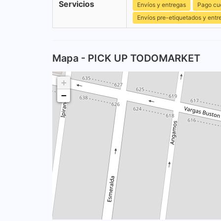
Servicios
Envíos y entregas
Pago cu
Envíos pre-etiquetados y entr
Mapa - PICK UP TODOMARKET
+
−