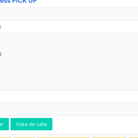
ess PICK UP
6
0
ar
Vista de calle