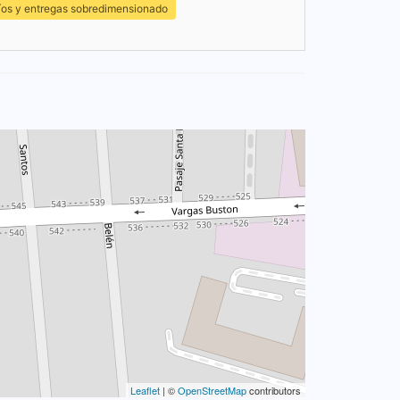
íos y entregas sobredimensionado
Leaflet
| ©
OpenStreetMap
contributors