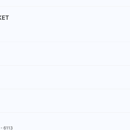
KET
- 6113