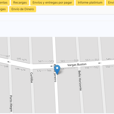
entas
Recargas
Envíos y entregas por pagar
Informe platinium
Env
egas
Envío de Dinero